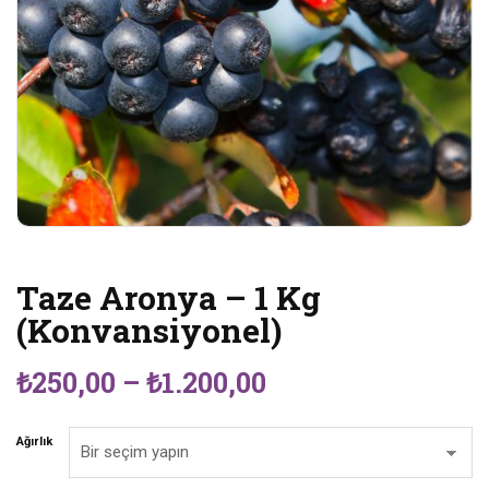
Taze Aronya – 1 Kg
(Konvansiyonel)
Fiyat
₺
250,00
–
₺
1.200,00
aralığı:
₺250,00
Ağırlık
-