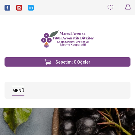
Sepetim:
0
Öğeler
MENÜ