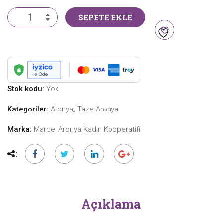
₺1.200,00
Taze
SEPETE EKLE
Aronya
-
1
Kg
(Konvansiyonel)
adet
Stok kodu:
Yok
Kategoriler:
Aronya
,
Taze Aronya
Marka:
Marcel Aronya Kadın Kooperatifi
Açıklama