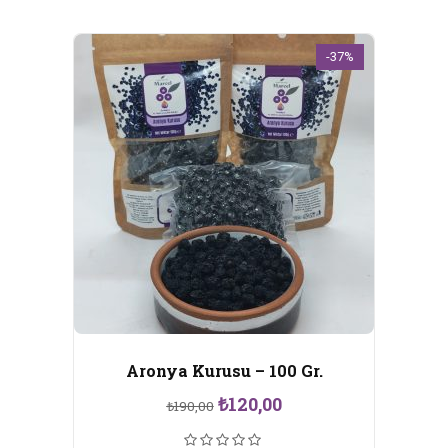
-37%
Aronya Kurusu – 100 Gr.
Orijinal
Şu
₺
120,00
₺
190,00
fiyat:
andaki
₺190,00.
fiyat: