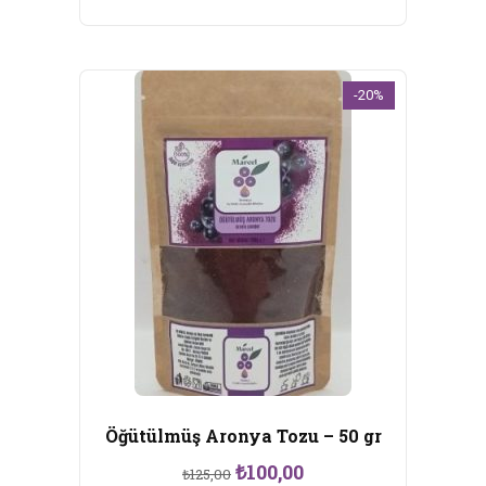
₺120,00.
-20%
Öğütülmüş Aronya Tozu – 50 gr
Orijinal
Şu
₺
100,00
₺
125,00