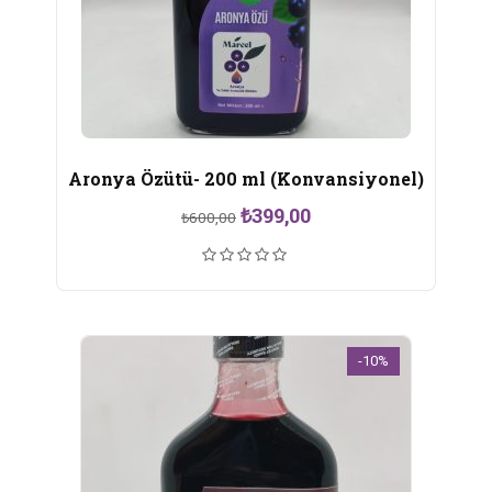
Aronya Özütü- 200 ml (Konvansiyonel)
Orijinal
Şu
₺
399,00
₺
600,00
fiyat:
andaki
₺600,00.
fiyat:
₺399,00.
-10%