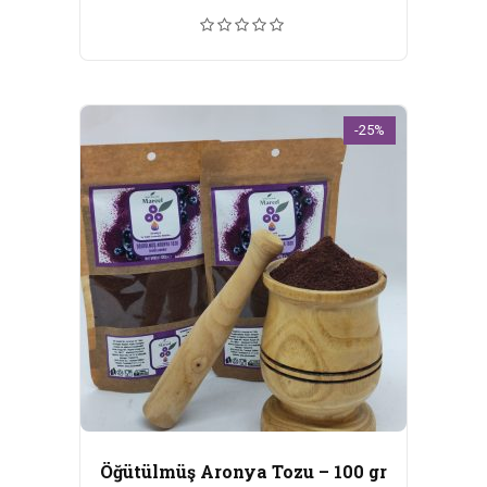
fiyat:
andaki
₺125,00.
fiyat:
₺100,00.
-25%
Öğütülmüş Aronya Tozu – 100 gr