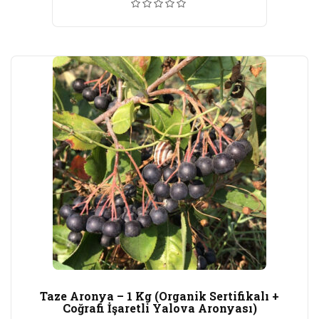
₺400,00.
fiyat:
₺350,00.
Taze Aronya – 1 Kg (Organik Sertifikalı +
Coğrafi İşaretli Yalova Aronyası)