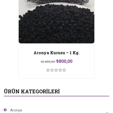
Aronya Kurusu – 1 Kg.
Orijinal
Şu
₺
800,00
₺
1.450,00
fiyat:
andaki
₺1.450,00.
fiyat:
₺800,00.
ÜRÜN KATEGORILERI
Aronya