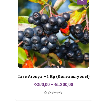
-4%
Taze Aronya – 1 Kg (Konvansiyonel)
Fiyat
₺
250,00
–
₺
1.200,00
aralığı:
₺250,00
-
₺1.200,00