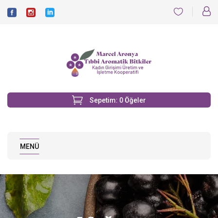
Sepetim:
0
Öğeler
MENÜ