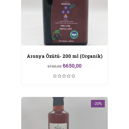
Aronya Özütü- 200 ml (Organik)
Orijinal
Şu
₺
650,00
₺
720,00
fiyat:
andaki
₺720,00.
fiyat:
₺650,00.
-20%