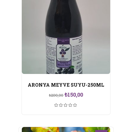
ARONYA MEYVE SUYU-250ML
Orijinal
Şu
₺
150,00
₺
200,00
fiyat:
andaki
₺200,00.
fiyat:
₺150,00.