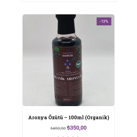
-13%
Aronya Özütü – 100ml (Organik)
Orijinal
Şu
₺
350,00
₺
400,00
fiyat:
andaki