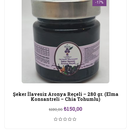
-17%
Şeker İlavesiz Aronya Reçeli – 280 gr. (Elma
Konsantreli – Chia Tohumlu)
Orijinal
Şu
₺
150,00
₺
180,00
fiyat:
andaki
₺180,00.
fiyat:
₺150,00.