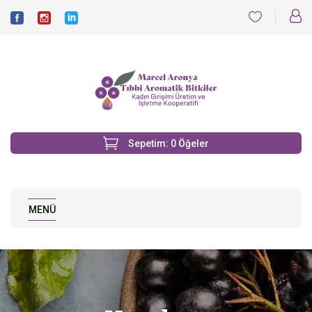
Sepetim:
0
Öğeler
MENÜ