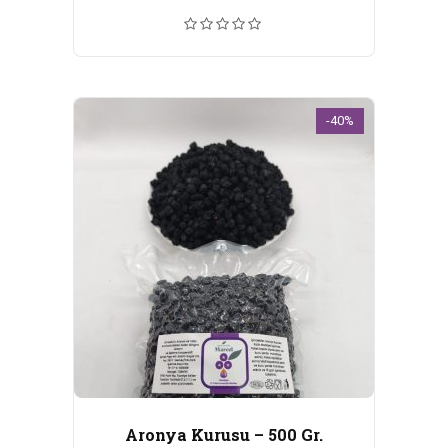
fiyat:
andaki
₺190,00.
fiyat:
₺120,00.
-40%
Aronya Kurusu – 500 Gr.