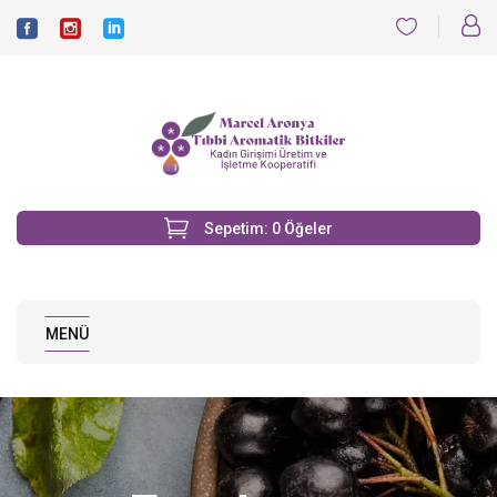
Sepetim:
0
Öğeler
MENÜ