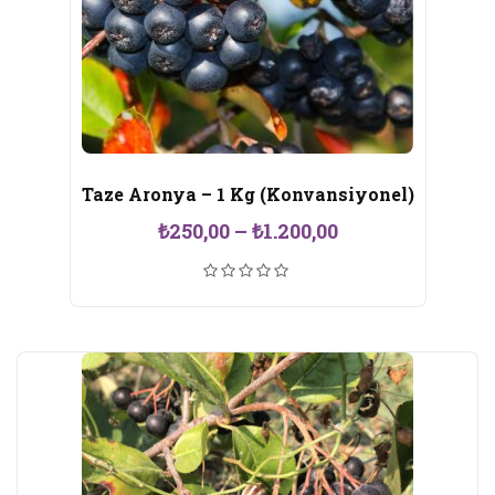
Taze Aronya – 1 Kg (Konvansiyonel)
Fiyat
₺
250,00
–
₺
1.200,00
aralığı:
₺250,00
-
₺1.200,00