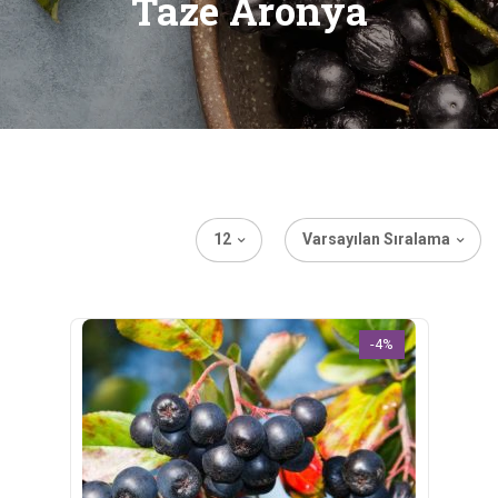
Taze Aronya
12
Varsayılan Sıralama
-4%