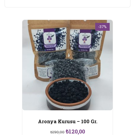
-37%
Aronya Kurusu – 100 Gr.
Orijinal
Şu
₺
120,00
₺
190,00