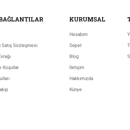
 BAĞLANTILAR
KURUMSAL
Hesabım
Y
 Satış Sözleşmesi
Sepet
T
Evrağı
Blog
S
ve Koşullar
İletişim
lları
Hakkımızda
Takip
Künye