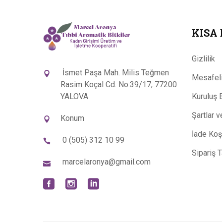
KISA
Gizlilik
İsmet Paşa Mah. Milis Teğmen
Mesafeli
Rasim Koçal Cd. No:39/17, 77200
YALOVA
Kuruluş 
Şartlar 
Konum
İade Koşu
0 (505) 312 10 99
Sipariş 
marcelaronya@gmail.com