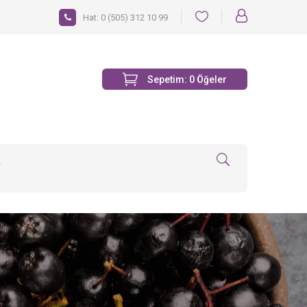
Hat:
0 (505) 312 10 99
Sepetim:
0
Öğeler