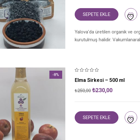
₺190,00.
fiyat:
₺120,00.
SEPETE EKLE
Yalova'da üretilen organik ve o
kurutulmuş halidir. Vakumlanarak
-8%
Elma Sirkesi – 500 ml
Orijinal
Şu
₺
230,00
₺
250,00
fiyat:
andaki
₺250,00.
fiyat:
₺230,00.
SEPETE EKLE