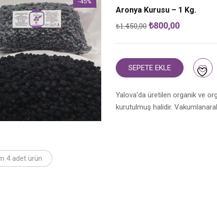
-45%
Aronya Kurusu – 1 Kg.
Orijinal
Şu
₺
800,00
₺
1.450,00
fiyat:
andaki
₺1.450,00.
fiyat:
₺800,00.
SEPETE EKLE
Yalova'da üretilen organik ve o
kurutulmuş halidir. Vakumlanarak
m 4 adet ürün