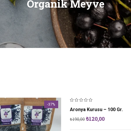
Organik Meyve
-37%
Aronya Kurusu – 100 Gr.
Orijinal
Şu
₺
120,00
₺
190,00
fiyat:
andaki