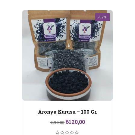
-37%
Aronya Kurusu – 100 Gr.
Orijinal
Şu
₺
120,00
₺
190,00
fiyat:
andaki
₺190,00.
fiyat: