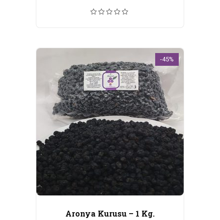
fiyat:
andaki
₺750,00.
fiyat:
₺450,00.
-45%
Aronya Kurusu – 1 Kg.