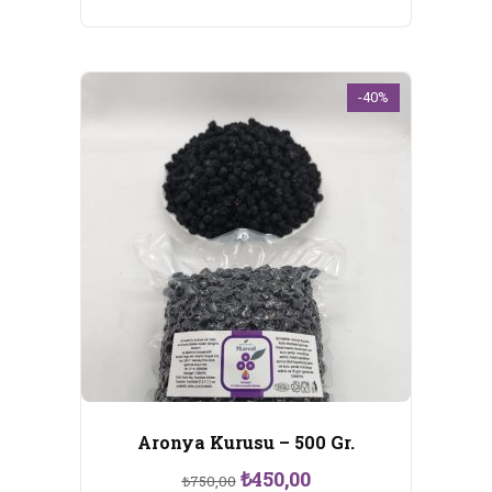
₺120,00.
-40%
Aronya Kurusu – 500 Gr.
Orijinal
Şu
₺
450,00
₺
750,00