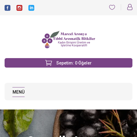
Sepetim:
0
Öğeler
MENÜ