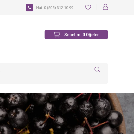
Hat:
0 (505) 312 10 99
Sepetim:
0
Öğeler