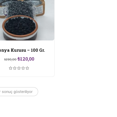
onya Kurusu – 100 Gr.
Orijinal
Şu
₺
120,00
₺
190,00
fiyat:
andaki
₺190,00.
fiyat:
₺120,00.
r sonuç gösteriliyor