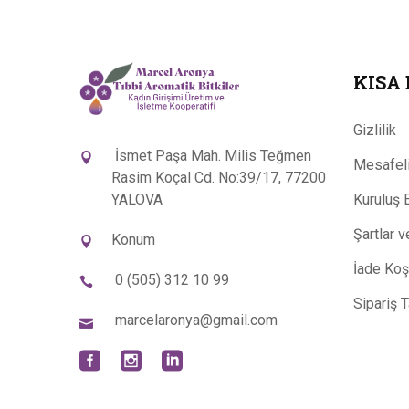
KISA
Gizlilik
İsmet Paşa Mah. Milis Teğmen
Mesafeli
Rasim Koçal Cd. No:39/17, 77200
YALOVA
Kuruluş 
Şartlar 
Konum
İade Koşu
0 (505) 312 10 99
Sipariş 
marcelaronya@gmail.com