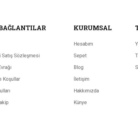
 BAĞLANTILAR
KURUMSAL
Hesabım
Y
 Satış Sözleşmesi
Sepet
T
Evrağı
Blog
S
ve Koşullar
İletişim
lları
Hakkımızda
Takip
Künye