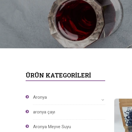
ÜRÜN KATEGORILERI
Aronya
aronya çayı
Aronya Meyve Suyu