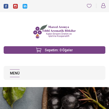
Sepetim:
0
Öğeler
MENÜ