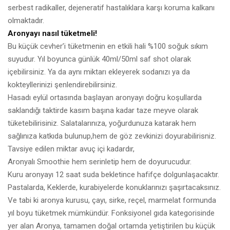
serbest radikaller, dejeneratif hastalıklara karşı koruma kalkanı
olmaktadır.
Aronyayı nasıl tüketmeli!
Bu küçük cevher’i tüketmenin en etkili hali %100 soğuk sıkım
suyudur. Yıl boyunca günlük 40ml/50ml saf shot olarak
içebilirsiniz. Ya da aynı miktarı ekleyerek sodanızı ya da
kokteyllerinizi şenlendirebilirsiniz.
Hasadı eylül ortasında başlayan aronyayı doğru koşullarda
saklandığı taktirde kasım başına kadar taze meyve olarak
tüketebilirisiniz. Salatalarınıza, yoğurdunuza katarak hem
sağlınıza katkıda bulunup,hem de göz zevkinizi doyurabilirisniz.
Tavsiye edilen miktar avuç içi kadardır,
Aronyalı Smoothie hem serinletip hem de doyurucudur.
Kuru aronyayı 12 saat suda bekletince hafifçe dolgunlaşacaktır.
Pastalarda, Keklerde, kurabiyelerde konuklarınızı şaşırtacaksınız.
Ve tabi ki aronya kurusu, çayı, sirke, reçel, marmelat formunda
yıl boyu tüketmek mümkündür. Fonksiyonel gıda kategorisinde
yer alan Aronya, tamamen doğal ortamda yetiştirilen bu küçük