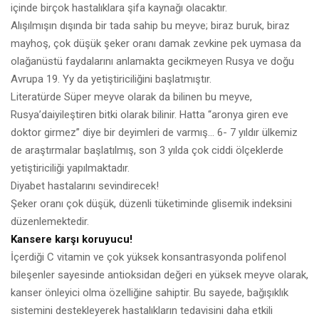
içinde birçok hastalıklara şifa kaynağı olacaktır.
Alışılmışın dışında bir tada sahip bu meyve; biraz buruk, biraz
mayhoş, çok düşük şeker oranı damak zevkine pek uymasa da
olağanüstü faydalarını anlamakta gecikmeyen Rusya ve doğu
Avrupa 19. Yy da yetiştiriciliğini başlatmıştır.
Literatürde Süper meyve olarak da bilinen bu meyve,
Rusya’daiyileştiren bitki olarak bilinir. Hatta “aronya giren eve
doktor girmez” diye bir deyimleri de varmış… 6- 7 yıldır ülkemiz
de araştırmalar başlatılmış, son 3 yılda çok ciddi ölçeklerde
yetiştiriciliği yapılmaktadır.
Diyabet hastalarını sevindirecek!
Şeker oranı çok düşük, düzenli tüketiminde glisemik indeksini
düzenlemektedir.
Kansere karşı koruyucu!
İçerdiği C vitamin ve çok yüksek konsantrasyonda polifenol
bileşenler sayesinde antioksidan değeri en yüksek meyve olarak,
kanser önleyici olma özelliğine sahiptir. Bu sayede, bağışıklık
sistemini destekleyerek hastalıkların tedavisini daha etkili