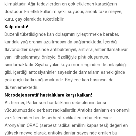
kılmaktadır. Ağır tedavilerden en çok etkilenen karaciğerin
dostudur. En etkili kullanım şekli suyudur, ancak taze meyve,
kuru, çay olarak da tüketilebilir.
Kalp dostu!
Düzenli tüketildiğinde kan dolaşımını iyileştirmekle beraber,
kandaki yağ oranını azaltmasını da sağlamaktadır. İçerdiği
flavonoidler sayesinde antibakteriyel, antiviral,antienflamatuvar
yani iltihaplanmayı önleyici özelliğiyle pıhtı oluşumunu
sınırlamaktadır. Siyaha yakın koyu mor renginden de anlaşıldığı
gibi, içerdiği antosiyaninler sayesinde damarların esnekliğinde
çok güçlü katkı sağlamaktadır. Böylece kan basıncını da
düzenlemektedir.
Nörodejeneratif hastalıklara karşı kalkan!
Alzheimer, Parkinson hastalıkların sebeplerinin birisi
vücudumuzdaki serbest radikallerdir. Antioksidanların en önemli
vazifelerinden biri de serbest radikalleri imha etmesidir.
Aronya’nın ORAC (serbest radikal emilimi kapasitesi) değeri en
yüksek meyve olarak, antioksidanlar sayesinde emilen bu