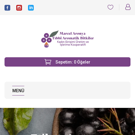
Sepetim:
0
Öğeler
MENÜ