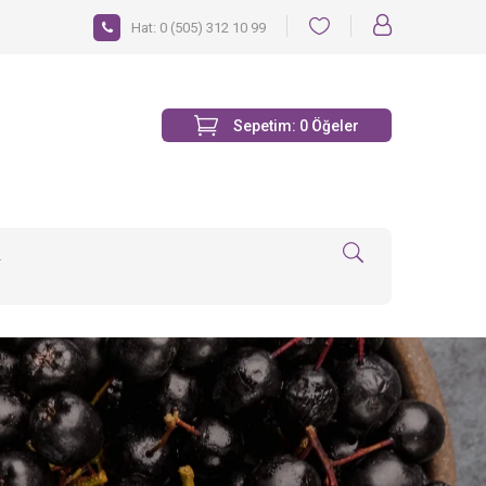
Hat:
0 (505) 312 10 99
Sepetim:
0
Öğeler