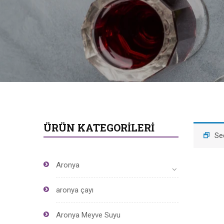
ÜRÜN KATEGORILERI
Se
Aronya
aronya çayı
Aronya Meyve Suyu