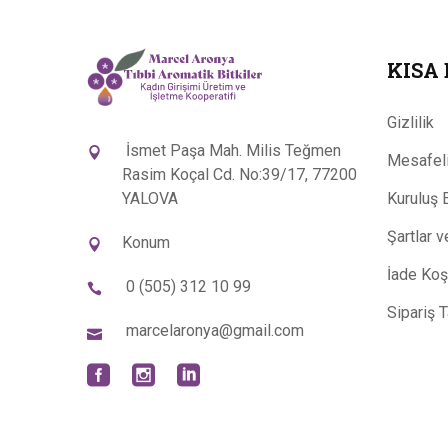
KISA
Gizlilik
İsmet Paşa Mah. Milis Teğmen
Mesafeli
Rasim Koçal Cd. No:39/17, 77200
YALOVA
Kuruluş 
Şartlar 
Konum
İade Koşu
0 (505) 312 10 99
Sipariş 
marcelaronya@gmail.com