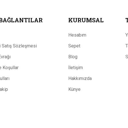
 BAĞLANTILAR
KURUMSAL
Hesabım
Y
 Satış Sözleşmesi
Sepet
T
Evrağı
Blog
S
ve Koşullar
İletişim
lları
Hakkımızda
Takip
Künye