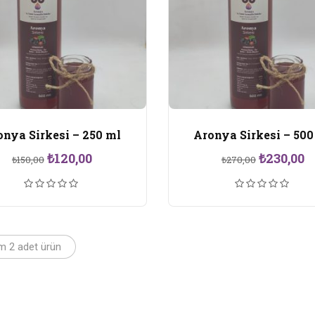
onya Sirkesi – 250 ml
Aronya Sirkesi – 500
Orijinal
Şu
Orijinal
Ş
₺
120,00
₺
230,00
₺
150,00
₺
270,00
fiyat:
andaki
fiyat:
a
₺150,00.
fiyat:
₺270,00.
f
₺120,00.
₺
m 2 adet ürün