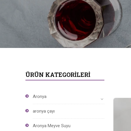
ÜRÜN KATEGORILERI
Aronya
aronya çayı
Aronya Meyve Suyu