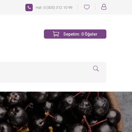
Hat:
0 (505) 312 10 99
Sepetim:
0
Öğeler