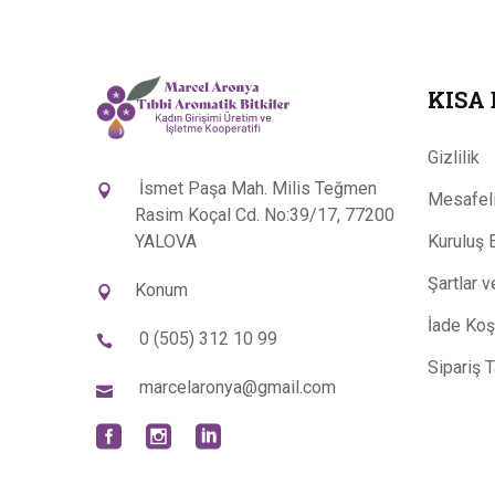
KISA
Gizlilik
İsmet Paşa Mah. Milis Teğmen
Mesafeli
Rasim Koçal Cd. No:39/17, 77200
YALOVA
Kuruluş 
Şartlar 
Konum
İade Koşu
0 (505) 312 10 99
Sipariş 
marcelaronya@gmail.com