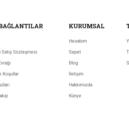
 BAĞLANTILAR
KURUMSAL
Hesabım
Y
 Satış Sözleşmesi
Sepet
T
Evrağı
Blog
S
ve Koşullar
İletişim
lları
Hakkımızda
Takip
Künye