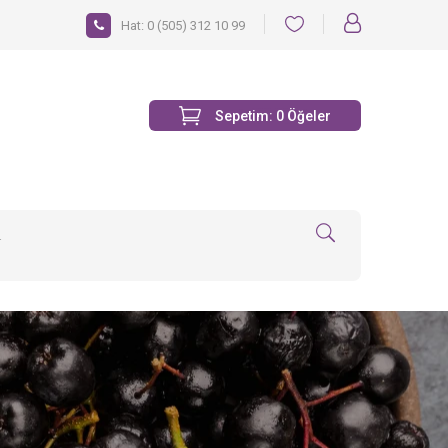
Hat:
0 (505) 312 10 99
Sepetim:
0
Öğeler