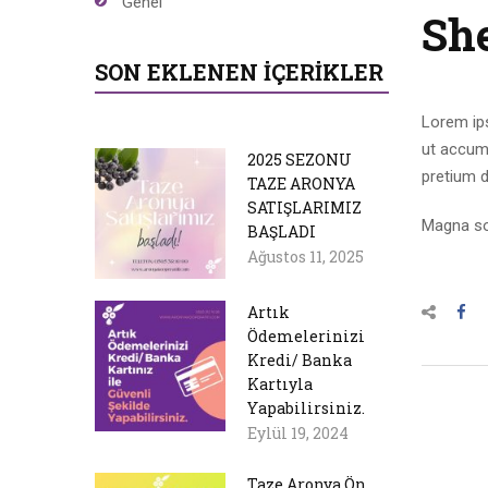
Genel
Sh
SON EKLENEN İÇERIKLER
Lorem ips
ut accums
2025 SEZONU
pretium d
TAZE ARONYA
SATIŞLARIMIZ
Magna sol
BAŞLADI
Ağustos 11, 2025
Artık
Ödemelerinizi
Kredi/ Banka
Kartıyla
Yapabilirsiniz.
Eylül 19, 2024
Taze Aronya Ön