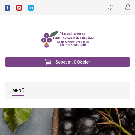
Sepetim:
0
Öğeler
MENÜ