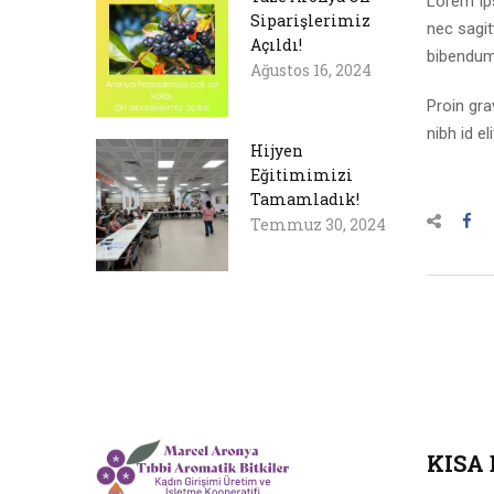
Lorem Ips
Siparişlerimiz
nec sagit
Açıldı!
bibendum 
Ağustos 16, 2024
Proin gra
nibh id eli
Hijyen
Eğitimimizi
Tamamladık!
Temmuz 30, 2024
KISA