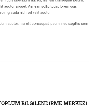
lorem quis bibendum auctor, nisi elit consequat ipsum,
lit auctor aliquet. Aenean sollicitudin, lorem quis
oin gravida nibh vel velit auctor
endum auctor, nisi elit consequat ipsum, nec sagittis sem
TOPLUM BILGILENDIRME MERKEZI