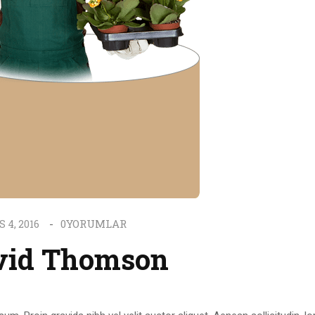
0
YORUMLAR
 4, 2016
vid Thomson