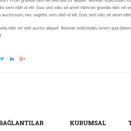
um. Proin gravida nibh vel velit auctor aliquet. Aenean sollicitudin, 
tis sem nibh id elit. Duis sed odio sit amet nibhroin gravida nibh vel ve
auctorsum, nec sagittis sem nibh id elit. Duis sed odio sit amet nibhr
vida nibh vel velit auctor aliquet. Aenean sollicitudin, lorem quis bib
t.
 BAĞLANTILAR
KURUMSAL