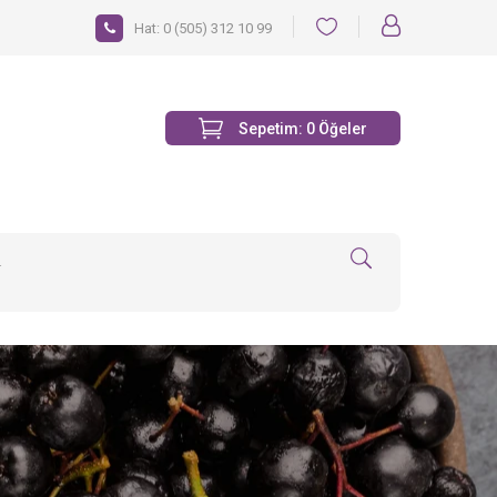
Hat:
0 (505) 312 10 99
Sepetim:
0
Öğeler