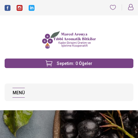
Sepetim:
0
Öğeler
MENÜ