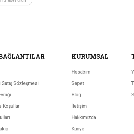
m 3 adet ürün
 BAĞLANTILAR
KURUMSAL
Hesabım
Y
 Satış Sözleşmesi
Sepet
T
Evrağı
Blog
S
ve Koşullar
İletişim
lları
Hakkımızda
Takip
Künye