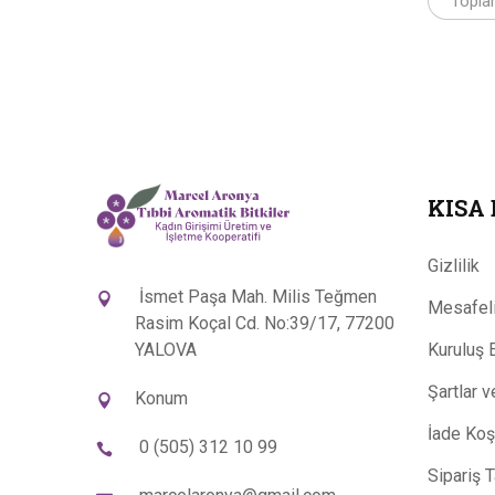
Topla
KISA
Gizlilik
İsmet Paşa Mah. Milis Teğmen
Mesafeli
Rasim Koçal Cd. No:39/17, 77200
YALOVA
Kuruluş 
Şartlar 
Konum
İade Koşu
0 (505) 312 10 99
Sipariş 