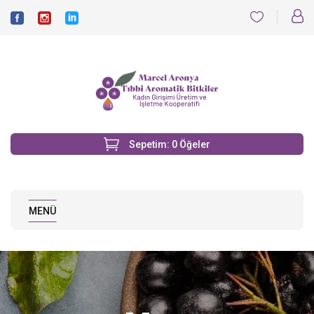
Sepetim:
0
Öğeler
MENÜ