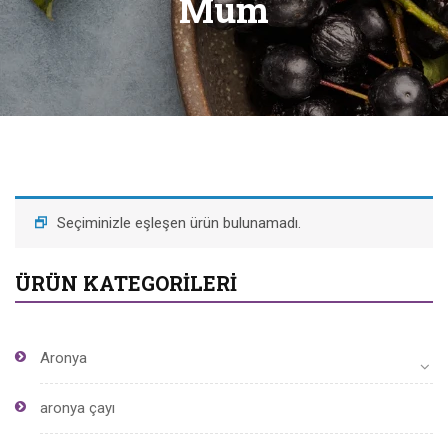
Mum
Seçiminizle eşleşen ürün bulunamadı.
ÜRÜN KATEGORILERI
Aronya
aronya çayı