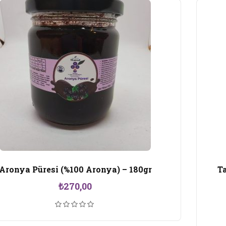
Aronya Püresi (%100 Aronya) – 180gr
Ta
₺
270,00