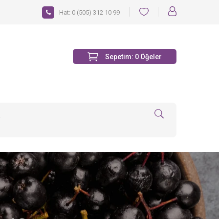
Hat:
0 (505) 312 10 99
Sepetim:
0
Öğeler