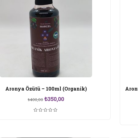
Aronya Özütü – 100ml (Organik)
Aron
Orijinal
Şu
₺
350,00
₺
400,00
fiyat:
andaki
₺400,00.
fiyat:
₺350,00.