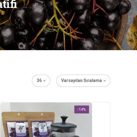
tifi
36
Varsayılan Sıralama
-14%