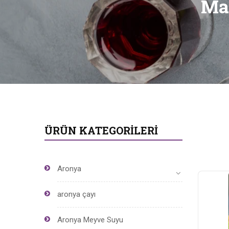
Mar
ÜRÜN KATEGORILERI
Aronya
aronya çayı
Aronya Meyve Suyu