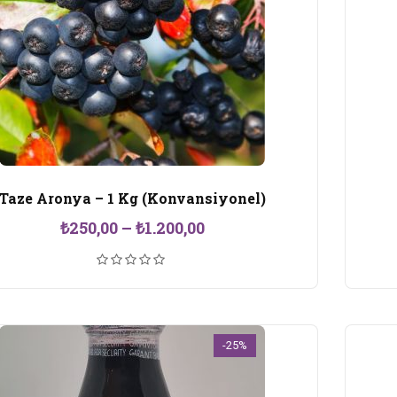
Taze Aronya – 1 Kg (Konvansiyonel)
Fiyat
₺
250,00
–
₺
1.200,00
aralığı:
₺250,00
-
₺1.200,00
-25%