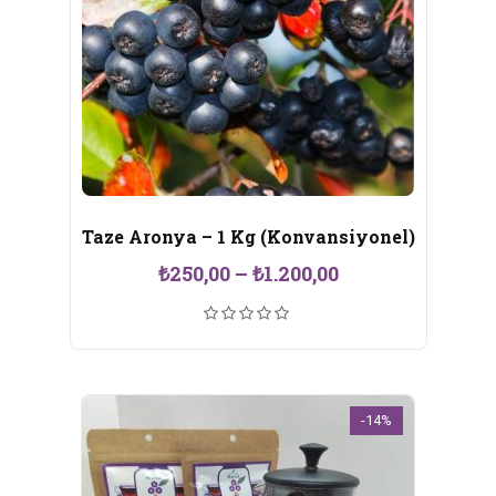
Taze Aronya – 1 Kg (Konvansiyonel)
Fiyat
₺
250,00
–
₺
1.200,00
aralığı:
₺250,00
-
₺1.200,00
-14%