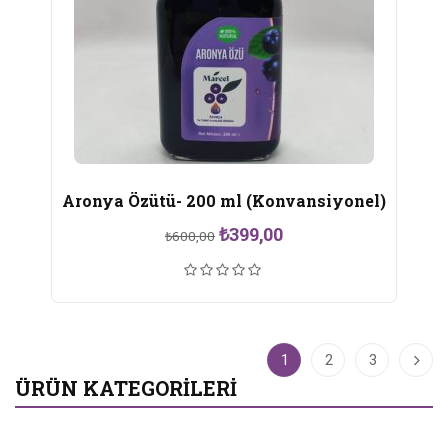
Aronya Özütü- 200 ml (Konvansiyonel)
Orijinal
Şu
₺
399,00
₺
600,00
fiyat:
andaki
₺600,00.
fiyat:
₺399,00.
1
2
3
ÜRÜN KATEGORILERI