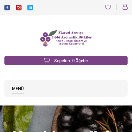
Sepetim:
0
Öğeler
MENÜ