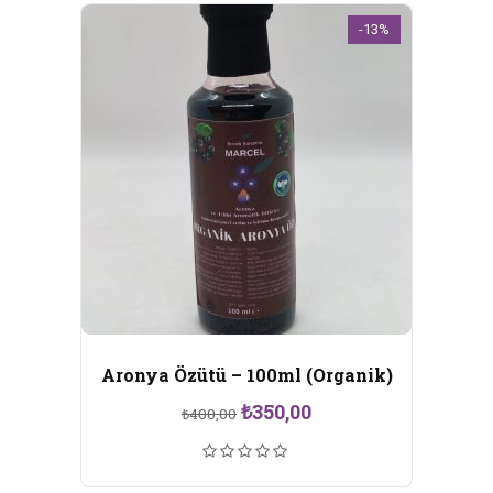
-13%
Aronya Özütü – 100ml (Organik)
Orijinal
Şu
₺
350,00
₺
400,00
fiyat:
andaki
₺400,00.
fiyat:
₺350,00.